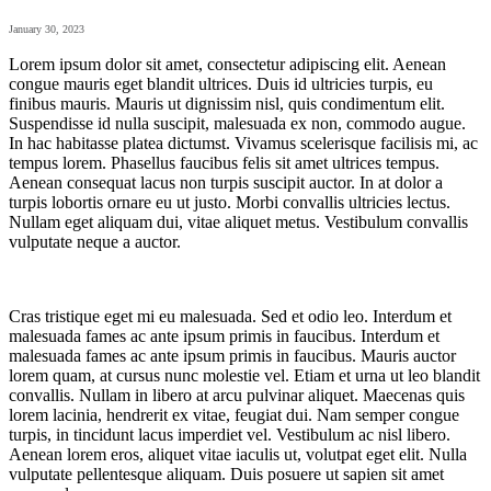
January 30, 2023
Lorem ipsum dolor sit amet, consectetur adipiscing elit. Aenean
congue mauris eget blandit ultrices. Duis id ultricies turpis, eu
finibus mauris. Mauris ut dignissim nisl, quis condimentum elit.
Suspendisse id nulla suscipit, malesuada ex non, commodo augue.
In hac habitasse platea dictumst. Vivamus scelerisque facilisis mi, ac
tempus lorem. Phasellus faucibus felis sit amet ultrices tempus.
Aenean consequat lacus non turpis suscipit auctor. In at dolor a
turpis lobortis ornare eu ut justo. Morbi convallis ultricies lectus.
Nullam eget aliquam dui, vitae aliquet metus. Vestibulum convallis
vulputate neque a auctor.
Cras tristique eget mi eu malesuada. Sed et odio leo. Interdum et
malesuada fames ac ante ipsum primis in faucibus. Interdum et
malesuada fames ac ante ipsum primis in faucibus. Mauris auctor
lorem quam, at cursus nunc molestie vel. Etiam et urna ut leo blandit
convallis. Nullam in libero at arcu pulvinar aliquet. Maecenas quis
lorem lacinia, hendrerit ex vitae, feugiat dui. Nam semper congue
turpis, in tincidunt lacus imperdiet vel. Vestibulum ac nisl libero.
Aenean lorem eros, aliquet vitae iaculis ut, volutpat eget elit. Nulla
vulputate pellentesque aliquam. Duis posuere ut sapien sit amet