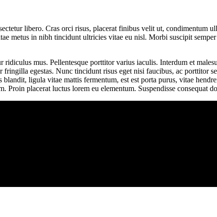
ectetur libero. Cras orci risus, placerat finibus velit ut, condimentum u
e vitae metus in nibh tincidunt ultricies vitae eu nisl. Morbi suscipit sem
r ridiculus mus. Pellentesque porttitor varius iaculis. Interdum et males
r fringilla egestas. Nunc tincidunt risus eget nisi faucibus, ac portti
landit, ligula vitae mattis fermentum, est est porta purus, vitae hendre
. Proin placerat luctus lorem eu elementum. Suspendisse consequat dolor n