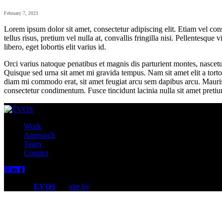
February 7, 2023
Lorem ipsum dolor sit amet, consectetur adipiscing elit. Etiam vel cons
tellus risus, pretium vel nulla at, convallis fringilla nisi. Pellentesqu
libero, eget lobortis elit varius id.
Orci varius natoque penatibus et magnis dis parturient montes, nascetu
Quisque sed urna sit amet mi gravida tempus. Nam sit amet elit a torto
diam mi commodo erat, sit amet feugiat arcu sem dapibus arcu. Mauris b
consectetur condimentum. Fusce tincidunt lacinia nulla sit amet pretium
Work
Approach
Team
Contact
67a2
© 2021
EVOS
site by
Media