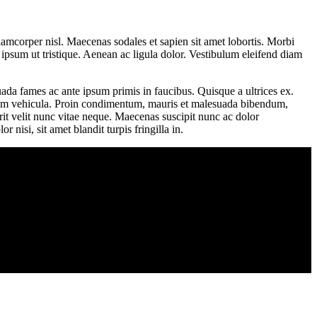
llamcorper nisl. Maecenas sodales et sapien sit amet lobortis. Morbi
per ipsum ut tristique. Aenean ac ligula dolor. Vestibulum eleifend diam
uada fames ac ante ipsum primis in faucibus. Quisque a ultrices ex.
tor sem vehicula. Proin condimentum, mauris et malesuada bibendum,
rit velit nunc vitae neque. Maecenas suscipit nunc ac dolor
isi, sit amet blandit turpis fringilla in.